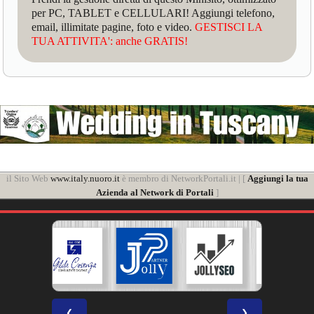
per PC, TABLET e CELLULARI! Aggiungi telefono,
email, illimitate pagine, foto e video.
GESTISCI LA
TUA ATTIVITA': anche GRATIS!
il Sito Web
www.italy.nuoro.it
è membro di NetworkPortali.it | [
Aggiungi la tua
Azienda al Network di Portali
]
❮
❯