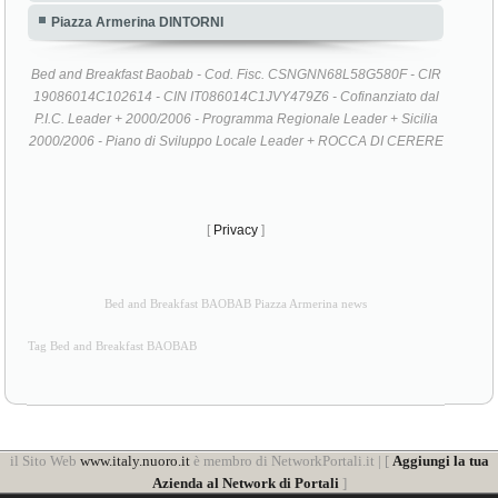
Piazza Armerina DINTORNI
Bed and Breakfast Baobab - Cod. Fisc. CSNGNN68L58G580F - CIR
19086014C102614 - CIN IT086014C1JVY479Z6 - Cofinanziato dal
P.I.C. Leader + 2000/2006 - Programma Regionale Leader + Sicilia
2000/2006 - Piano di Sviluppo Locale Leader + ROCCA DI CERERE
[
Privacy
]
Bed and Breakfast BAOBAB Piazza Armerina news
Tag Bed and Breakfast BAOBAB
il Sito Web
www.italy.nuoro.it
è membro di NetworkPortali.it | [
Aggiungi la tua
Azienda al Network di Portali
]