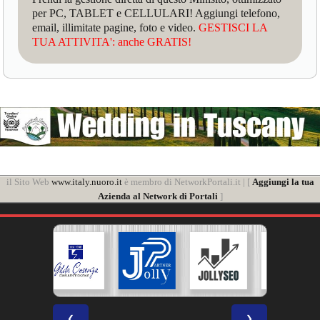
per PC, TABLET e CELLULARI! Aggiungi telefono,
email, illimitate pagine, foto e video.
GESTISCI LA
TUA ATTIVITA': anche GRATIS!
il Sito Web
www.italy.nuoro.it
è membro di NetworkPortali.it | [
Aggiungi la tua
Azienda al Network di Portali
]
❮
❯