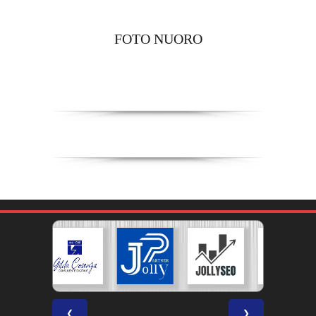
FOTO NUORO
❮
❯