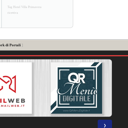
Tag Hotel Villa Primavera
ricettiva
rk di Portali
]
❯