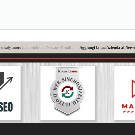
.italy.nuoro.it
è membro di NetworkPortali.it | [
Aggiungi la tua Azienda al Netwo