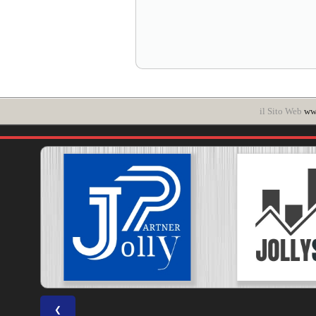
il Sito Web
www
❮