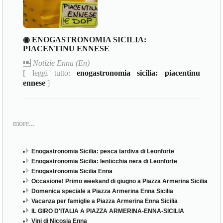
◉ ENOGASTRONOMIA SICILIA:
PIACENTINU ENNESE

Notizie Enna (En)
[ leggi tutto:
enogastronomia sicilia: piacentinu
ennese
]
more...
Enogastronomia Sicilia: pesca tardiva di Leonforte
Enogastronomia Sicilia: lenticchia nera di Leonforte
Enogastronomia Sicilia Enna
Occasione! Primo weekand di giugno a Piazza Armerina Sicilia
Domenica speciale a Piazza Armerina Enna Sicilia
Vacanza per famiglie a Piazza Armerina Enna Sicilia
IL GIRO D'ITALIA A PIAZZA ARMERINA-ENNA-SICILIA
Vini di Nicosia Enna