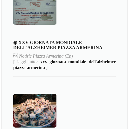
◉ XXV GIORNATA MONDIALE
DELL'ALZHEIMER PIAZZA ARMERINA

Notizie Piazza Armerina (En)
[ leggi tutto:
xxv giornata mondiale dell'alzheimer
piazza armerina
]