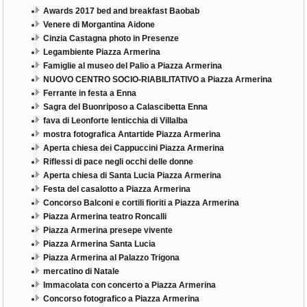
Awards 2017 bed and breakfast Baobab
Venere di Morgantina Aidone
Cinzia Castagna photo in Presenze
Legambiente Piazza Armerina
Famiglie al museo del Palio a Piazza Armerina
NUOVO CENTRO SOCIO-RIABILITATIVO a Piazza Armerina
Ferrante in festa a Enna
Sagra del Buonriposo a Calascibetta Enna
fava di Leonforte lenticchia di Villalba
mostra fotografica Antartide Piazza Armerina
Aperta chiesa dei Cappuccini Piazza Armerina
Riflessi di pace negli occhi delle donne
Aperta chiesa di Santa Lucia Piazza Armerina
Festa del casalotto a Piazza Armerina
Concorso Balconi e cortili fioriti a Piazza Armerina
Piazza Armerina teatro Roncalli
Piazza Armerina presepe vivente
Piazza Armerina Santa Lucia
Piazza Armerina al Palazzo Trigona
mercatino di Natale
Immacolata con concerto a Piazza Armerina
Concorso fotografico a Piazza Armerina