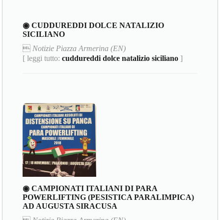
◉ CUDDUREDDI DOLCE NATALIZIO
SICILIANO

Notizie Piazza Armerina (EN)
[ leggi tutto:
cuddureddi dolce natalizio siciliano
]
◉ CAMPIONATI ITALIANI DI PARA
POWERLIFTING (PESISTICA PARALIMPICA)
AD AUGUSTA SIRACUSA