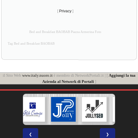
[
Privacy
]
Bed and Breakfast BAOBAB Piazza Armerina Foto
Tag Bed and Breakfast BAOBAB
il Sito Web
www.italy.nuoro.it
è membro di NetworkPortali.it | [
Aggiungi la tua
Azienda al Network di Portali
]
❮
❯